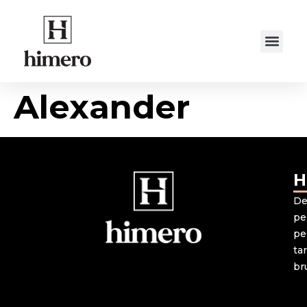
Alexander
H
De
pe
pe
ta
br