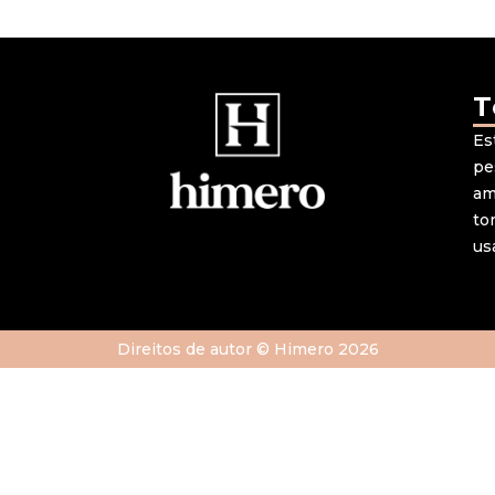
T
Es
pe
am
to
us
Direitos de autor © Himero 2026