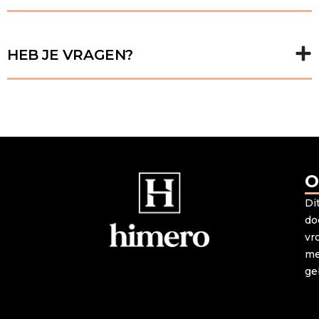
HEB JE VRAGEN?
O
Di
do
vr
me
ge